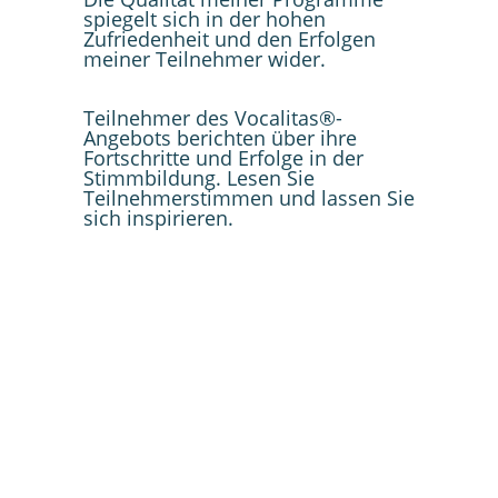
spiegelt sich in der hohen
Zufriedenheit und den Erfolgen
meiner Teilnehmer wider.
Teilnehmer des Vocalitas®-
Angebots berichten über ihre
Fortschritte und Erfolge in der
Stimmbildung. Lesen Sie
Teilnehmerstimmen und lassen Sie
sich inspirieren.
Führungskraft
„Ich habe es nicht für möglich gehalten! Jetzt
machen mir meine Präsentationen Spaß
und ich bewältige meine Aufgaben
selbstverständlich und erfolgreich. Meine