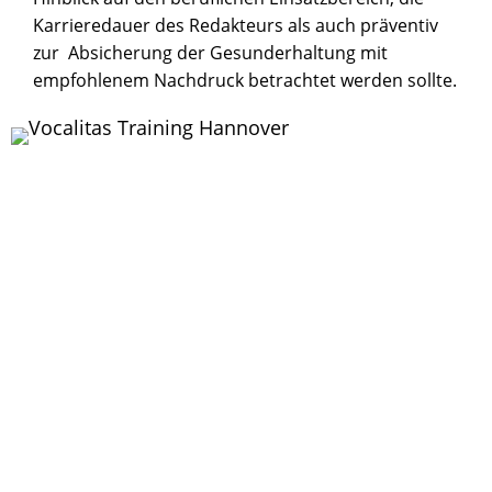
Karrieredauer des Redakteurs als auch präventiv
zur
Absicherung der Gesunderhaltung mit
empfohlenem Nachdruck betrachtet werden sollte.
Argumentationen für diese berufliche
Fortbildung gibt es letztlich genug:
●
für das erweiterte
Anforderungsprofil in den AV-Medien,
●
zur Erweiterung der sprecherischen
Kapazität,