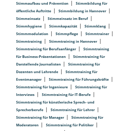
Stimmaufbau und Prävention
Stimmbildung für
öffentliche Auftritte
Stimmbildung in Hannover
Stimmeinsatz
Stimmeinsatz im Beruf
Stimmhygiene
Stimmkapazität
Stimmklang
Stimmmodulation
Stimmpflege
Stimmtrainer
Stimmtraining
Stimmtraining in Hannover
Stimmtraining für Berufsanfänger
Stimmtraining
für Business-Präsentationen
Stimmtraining für
Darstellende Journalisten
Stimmtraining für
Dozenten und Lehrende
Stimmtraining für
Eventmanager
Stimmtraining für Führungskräfte
Stimmtraining für Ingenieure
Stimmtraining für
Interviews
Stimmtraining für IT-Berufe
Stimmtraining für künstlerische Sprech- und
Sprecherberufe
Stimmtraining für Lehrer
Stimmtraining für Manager
Stimmtraining für
Moderatoren
Stimmtraining für Politiker